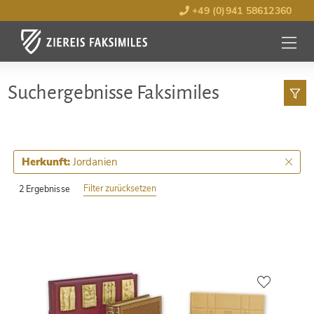
+49 (0)941 58612360
MENÜ
ÖFFNE
Such­ergebnisse Faksimiles
Jordanien
Herkunft:
Filter zurücksetzen
2 Ergebnisse