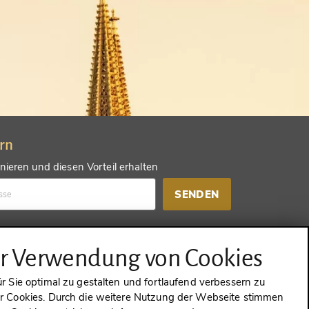
ern
ieren und diesen Vorteil erhalten
SENDEN
d einen anderen Vorteil erhalten
ur Verwendung von Cookies
SENDEN
 Sie optimal zu gestalten und fortlaufend verbessern zu
 Cookies. Durch die weitere Nutzung der Webseite stimmen