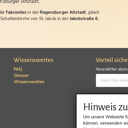
nsburger Altstadt.
ür Faksimiles
in der
Regensburger Altstadt
, gleich
chottenkirche von St. Jakob in der
Jakobstraße 6.
Wissenswertes
Vorteil sich
FAQ
Newsletter abonn
Glossar
Wissenswelten
Konto anlegen un
Hinweis z
Um unsere Webseite für
können, verwenden wir