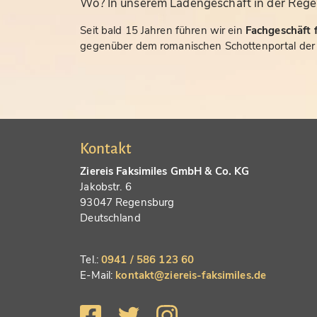
Wo? In unserem Ladengeschäft in der Rege
Seit bald 15 Jahren führen wir ein
Fachgeschäft f
gegenüber dem romanischen Schottenportal der S
Kontakt
Ziereis Faksimiles GmbH & Co. KG
Jakobstr. 6
93047 Regensburg
Deutschland
Tel.:
0941 / 586 123 60
E-Mail:
kontakt@ziereis-faksimiles.de