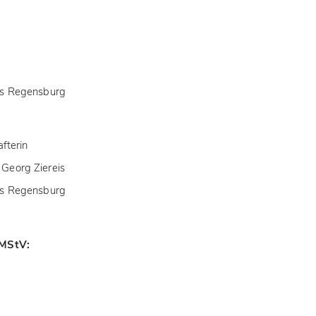
es Regensburg
fterin
, Georg Ziereis
es Regensburg
 MStV: