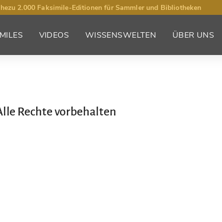
hezu 2.000 Faksimile-Editionen für Sammler und Bibliotheken
MILES
VIDEOS
WISSENSWELTEN
ÜBER UNS
 Alle Rechte vorbehalten