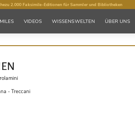
hezu 2.000 Faksimile-Editionen für Sammler und Bibliotheken
MILES
VIDEOS
WISSENSWELTEN
ÜBER UNS
IEN
irolamini
iana - Treccani