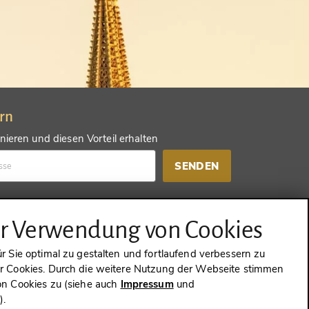
ern
ieren und diesen Vorteil erhalten
SENDEN
d einen anderen Vorteil erhalten
ur Verwendung von Cookies
SENDEN
 Sie optimal zu gestalten und fortlaufend verbessern zu
 Cookies. Durch die weitere Nutzung der Webseite stimmen
n Cookies zu (siehe auch
Impressum
und
g
).
WIDERRUFEN