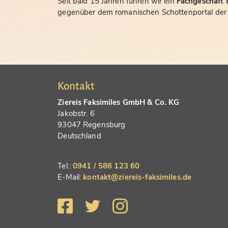
Seit bald 15 Jahren führen wir ein
Fachgeschäft f
gegenüber dem romanischen Schottenportal der S
Kontakt
Ziereis Faksimiles GmbH & Co. KG
Jakobstr. 6
93047 Regensburg
Deutschland
Tel.:
0941 / 586 123 60
E-Mail:
kontakt@ziereis-faksimiles.de