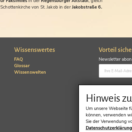
ür Faksimiles
in der
Regensburger Altstadt
, gleich
chottenkirche von St. Jakob in der
Jakobstraße 6.
Wissenswertes
Vorteil sich
FAQ
Newsletter abonn
Glossar
Wissenswelten
Konto anlegen un
Hinweis z
Um unsere Webseite für
können, verwenden wir
Sie der Verwendung vo
Datenschutzerklärun
VERTRAG 