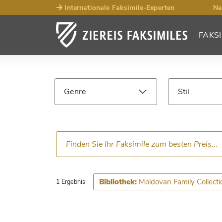
Internationale Faksimile-Experten
Na
FAKSI
Such­ergebnisse
Faksimiles
Genre
Stil
Sprache
Epoche
Moldovan Family Collecti
Bibliothek:
1 Ergebnis