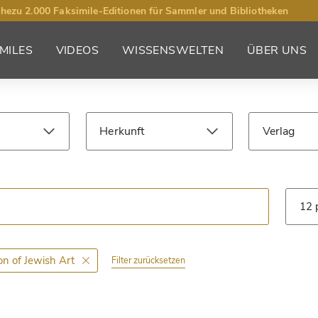
hezu 2.000 Faksimile-Editionen für Sammler und Bibliotheken
MILES
VIDEOS
WISSENSWELTEN
ÜBER UNS
Herkunft
Verlag
Jahrhundert
Bibliothek
Art
on of Jewish Art
Filter zurücksetzen