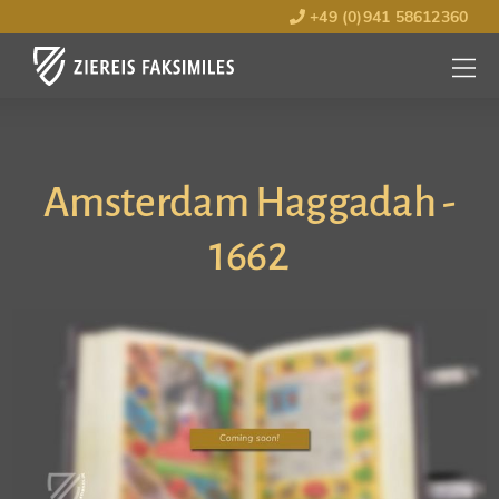
+49 (0)941 58612360
MENÜ
ÖFFNE
Amsterdam Haggadah -
1662