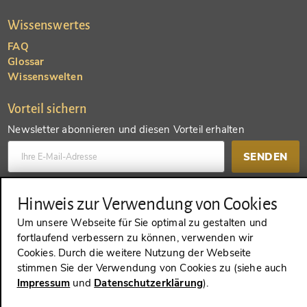
Wissenswertes
FAQ
Glossar
Wissenswelten
Vorteil sichern
Newsletter abonnieren und diesen Vorteil erhalten
SENDEN
Konto anlegen und einen anderen Vorteil erhalten
Hinweis zur Verwendung von Cookies
Um unsere Webseite für Sie optimal zu gestalten und
SENDEN
fortlaufend verbessern zu können, verwenden wir
Cookies. Durch die weitere Nutzung der Webseite
stimmen Sie der Verwendung von Cookies zu (siehe auch
Impressum
und
Datenschutzerklärung
).
VERTRAG WIDERRUFEN