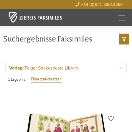
+49 (0)941 58612360
MENÜ
ÖFFNE
Such­ergebnisse Faksimiles
Folger Shakespeare Library
Verlag:
Filter zurücksetzen
1 Ergebnis