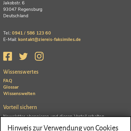
Jakobstr. 6
93047 Regensburg
Deutschland
Tel.:
0941 / 586 123 60
E-Mail:
kontakt@ziereis-faksimiles.de
Wissenswertes
FAQ
Glossar
Wissenswelten
Vorteil sichern
Newsletter abonnieren und diesen Vorteil erhalten
Hinweis zur Verwendung von Cookies
SENDEN