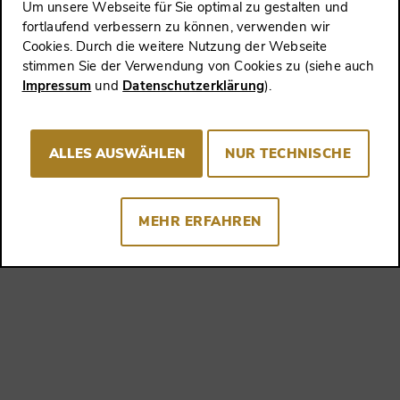
Um unsere Webseite für Sie optimal zu gestalten und
E-Mail:
kontakt@ziereis-faksimiles.de
fortlaufend verbessern zu können, verwenden wir
Cookies. Durch die weitere Nutzung der Webseite
stimmen Sie der Verwendung von Cookies zu (siehe auch
Impressum
und
Datenschutzerklärung
).
Wissenswertes
FAQ
ALLES AUSWÄHLEN
NUR TECHNISCHE
Glossar
Wissenswelten
MEHR ERFAHREN
Vorteil sichern
Newsletter abonnieren und diesen Vorteil erhalten
SENDEN
Konto anlegen und einen anderen Vorteil erhalten
SENDEN