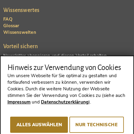
Wissenswertes
FAQ
Glossar
Wissenswelten
Vorteil sichern
Newsletter abonnieren und diesen Vorteil erhalten
Hinweis zur Verwendung von Cookies
SENDEN
Um unsere Webseite für Sie optimal zu gestalten und
fortlaufend verbessern zu können, verwenden wir
Konto anlegen und einen anderen Vorteil erhalten
Cookies. Durch die weitere Nutzung der Webseite
stimmen Sie der Verwendung von Cookies zu (siehe auch
SENDEN
Impressum
und
Datenschutzerklärung
).
ALLES AUSWÄHLEN
NUR TECHNISCHE
VERTRAG WIDERRUFEN