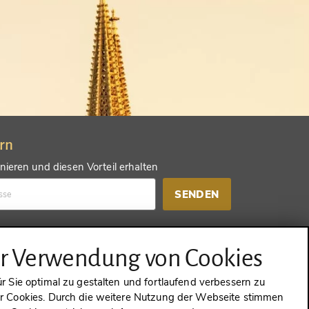
ern
ieren und diesen Vorteil erhalten
SENDEN
d einen anderen Vorteil erhalten
ur Verwendung von Cookies
SENDEN
 Sie optimal zu gestalten und fortlaufend verbessern zu
 Cookies. Durch die weitere Nutzung der Webseite stimmen