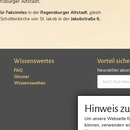
nsburger Altstadt.
ür Faksimiles
in der
Regensburger Altstadt
, gleich
chottenkirche von St. Jakob in der
Jakobstraße 6.
Wissenswertes
Vorteil sich
FAQ
Newsletter abonn
Glossar
Wissenswelten
Konto anlegen un
Hinweis z
Um unsere Webseite für
können, verwenden wir