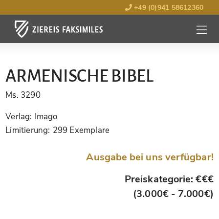
+49 (0)941 58612360
MENÜ
ÖFFNE
ARMENISCHE BIBEL
Ms. 3290
Verlag:
Imago
Limitierung:
299 Exemplare
Ausgabe bei uns verfügbar!
Preiskategorie: €€€
(3.000€ - 7.000€)