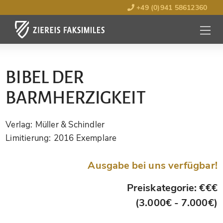
+49 (0)941 58612360
MENÜ
ÖFFNE
BIBEL DER
BARMHERZIGKEIT
Verlag:
Müller & Schindler
Limitierung:
2016 Exemplare
Ausgabe bei uns verfügbar!
Preiskategorie: €€€
(3.000€ - 7.000€)