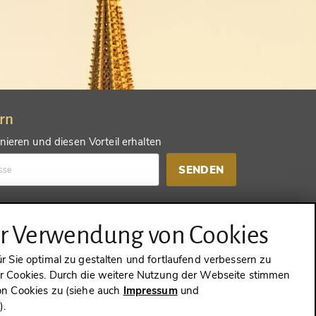
ern
ieren und diesen Vorteil erhalten
SENDEN
d einen anderen Vorteil erhalten
ur Verwendung von Cookies
SENDEN
 Sie optimal zu gestalten und fortlaufend verbessern zu
 Cookies. Durch die weitere Nutzung der Webseite stimmen
n Cookies zu (siehe auch
Impressum
und
g
).
WIDERRUFEN