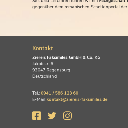
Seit bald 15 Jahren führen wir ein
Fachgeschäft f
gegenüber dem romanischen Schottenportal der S
Kontakt
Ziereis Faksimiles GmbH & Co. KG
Jakobstr. 6
93047 Regensburg
Deutschland
Tel.:
0941 / 586 123 60
E-Mail:
kontakt@ziereis-faksimiles.de