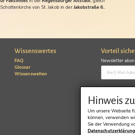
ür Faksimiles
in der
Regensburger Altstadt
, gleich
chottenkirche von St. Jakob in der
Jakobstraße 6.
Wissenswertes
Vorteil sich
FAQ
Newsletter abonn
Glossar
Wissenswelten
Konto anlegen un
Hinweis z
Um unsere Webseite für
können, verwenden wir
Sie der Verwendung vo
Datenschutzerklärun
VERTRAG 