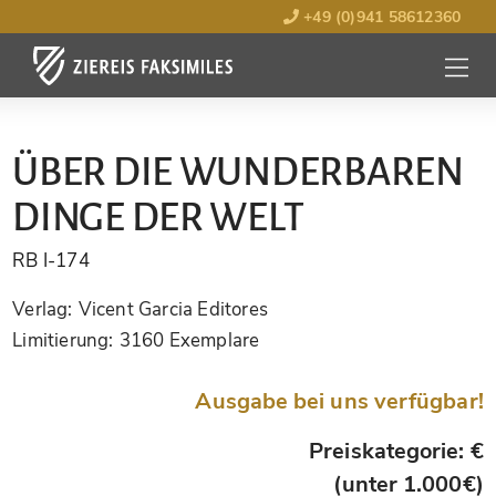
+49 (0)941 58612360
MENÜ
ÖFFNE
ÜBER DIE WUNDERBAREN
DINGE DER WELT
RB I-174
Verlag:
Vicent Garcia Editores
Limitierung:
3160 Exemplare
Ausgabe bei uns verfügbar!
Preiskategorie: €
(unter 1.000€)