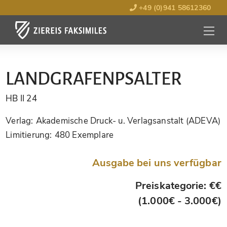
+49 (0)941 58612360
MENÜ
ÖFFNE
LANDGRAFENPSALTER
HB II 24
Verlag:
Akademische Druck- u. Verlagsanstalt (ADEVA)
Limitierung:
480 Exemplare
Ausgabe bei uns verfügbar
Preiskategorie: €€
(1.000€ - 3.000€)