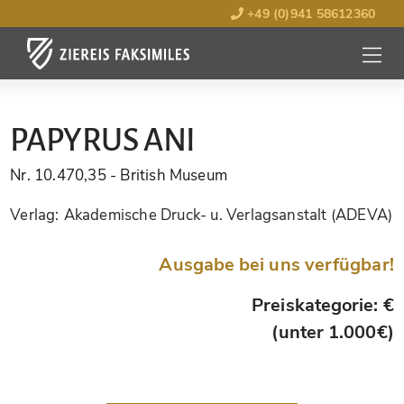
+49 (0)941 58612360
MENÜ
ÖFFNE
PAPYRUS ANI
Nr. 10.470,35
- British Museum
Verlag:
Akademische Druck- u. Verlagsanstalt (ADEVA)
Ausgabe bei uns verfügbar!
Preiskategorie: €
(unter 1.000€)