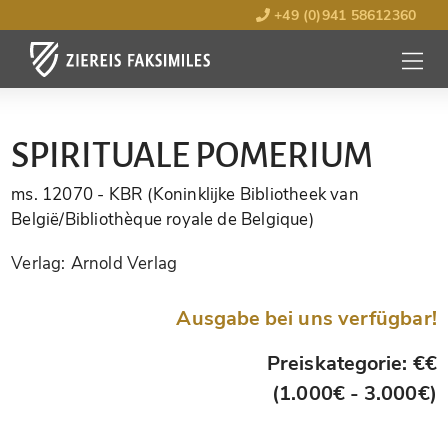
+49 (0)941 58612360
MENÜ
ÖFFNE
SPIRITUALE POMERIUM
ms. 12070
- KBR (Koninklijke Bibliotheek van
België/Bibliothèque royale de Belgique)
Verlag:
Arnold Verlag
Ausgabe bei uns verfügbar!
Preiskategorie: €€
(1.000€ - 3.000€)