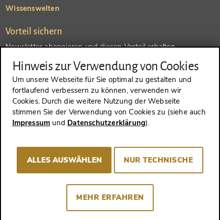
Wissenswelten
Vorteil sichern
Newsletter abonnieren und diesen Vorteil erhalten
Hinweis zur Verwendung von Cookies
SENDEN
Um unsere Webseite für Sie optimal zu gestalten und
fortlaufend verbessern zu können, verwenden wir
Konto anlegen und einen anderen Vorteil erhalten
Cookies. Durch die weitere Nutzung der Webseite
stimmen Sie der Verwendung von Cookies zu (siehe auch
SENDEN
Impressum
und
Datenschutzerklärung
).
ALLES AUSWÄHLEN
NUR TECHNISCHE
VERTRAG WIDERRUFEN
MEHR ERFAHREN
Impressum
AGB
Datenschutz
Cookie-Consent