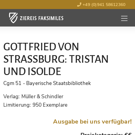
+49 (0)941 58612360
MENÜ
ÖFFNE
GOTTFRIED VON
STRASSBURG: TRISTAN U
ND ISOLDE
Cgm 51
- Bayerische Staatsbibliothek
Verlag:
Müller & Schindler
Limitierung:
950 Exemplare
Ausgabe bei uns verfügbar!