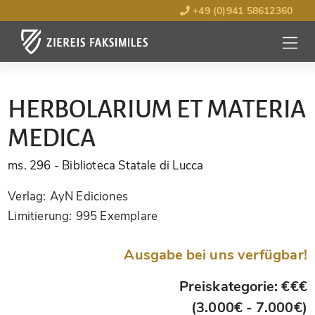
+49 (0)941 58612360
MENÜ
ÖFFNE
HERBOLARIUM ET MATERIA
MEDICA
ms. 296
- Biblioteca Statale di Lucca
Verlag:
AyN Ediciones
Limitierung:
995 Exemplare
Ausgabe bei uns verfügbar!
Preiskategorie: €€€
(3.000€ - 7.000€)