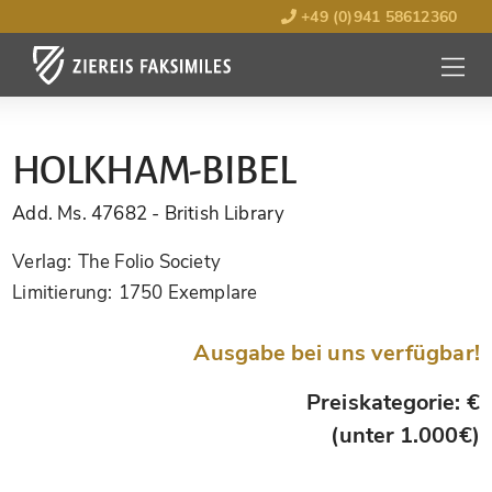
+49 (0)941 58612360
MENÜ
ÖFFNE
HOLKHAM-BIBEL
Add. Ms. 47682
- British Library
Verlag:
The Folio Society
Limitierung:
1750 Exemplare
Ausgabe bei uns verfügbar!
Preiskategorie: €
(unter 1.000€)