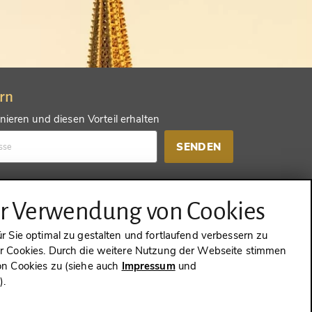
ern
ieren und diesen Vorteil erhalten
SENDEN
d einen anderen Vorteil erhalten
ur Verwendung von Cookies
SENDEN
 Sie optimal zu gestalten und fortlaufend verbessern zu
 Cookies. Durch die weitere Nutzung der Webseite stimmen
n Cookies zu (siehe auch
Impressum
und
g
).
WIDERRUFEN