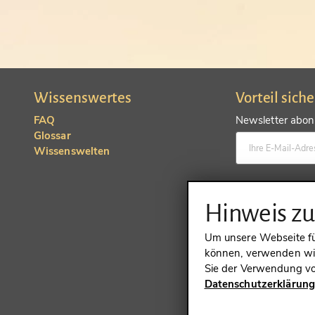
Wissenswertes
Vorteil sich
FAQ
Newsletter abonn
Glossar
Wissenswelten
Konto anlegen un
Hinweis z
Um unsere Webseite für
können, verwenden wir
Sie der Verwendung vo
Datenschutzerklärun
VERTRAG 