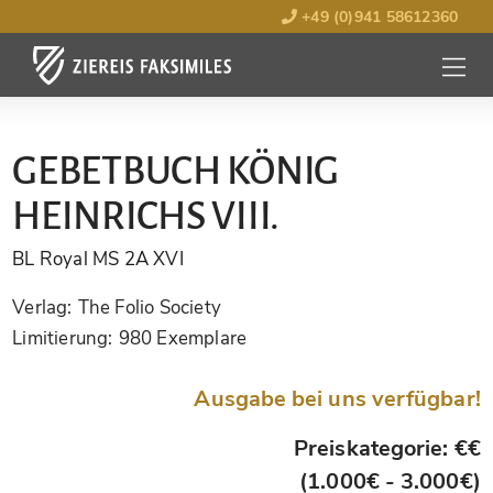
+49 (0)941 58612360
MENÜ
ÖFFNE
GEBETBUCH KÖNIG
HEINRICHS VIII.
BL Royal MS 2A XVI
Verlag:
The Folio Society
Limitierung:
980 Exemplare
Ausgabe bei uns verfügbar!
Preiskategorie: €€
(1.000€ - 3.000€)