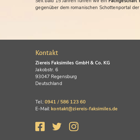
Seit bald 15 Jahren führen wir ein
Fachgeschäft f
gegenüber dem romanischen Schottenportal der S
Kontakt
Ziereis Faksimiles GmbH & Co. KG
Jakobstr. 6
93047 Regensburg
Deutschland
Tel.:
0941 / 586 123 60
E-Mail:
kontakt@ziereis-faksimiles.de