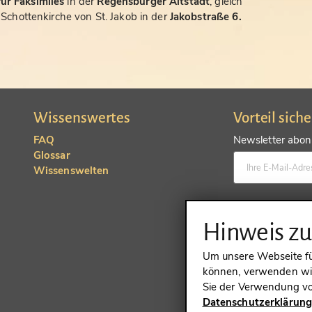
ür Faksimiles
in der
Regensburger Altstadt
, gleich
chottenkirche von St. Jakob in der
Jakobstraße 6.
Wissenswertes
Vorteil sich
FAQ
Newsletter abonn
Glossar
Wissenswelten
Konto anlegen un
Hinweis z
Um unsere Webseite für
können, verwenden wir
Sie der Verwendung vo
Datenschutzerklärun
VERTRAG 