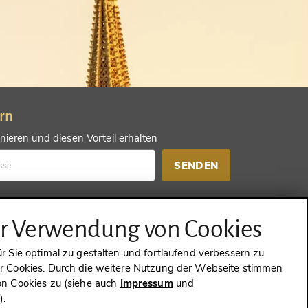
ern
ieren und diesen Vorteil erhalten
SENDEN
d einen anderen Vorteil erhalten
ur Verwendung von Cookies
SENDEN
 Sie optimal zu gestalten und fortlaufend verbessern zu
 Cookies. Durch die weitere Nutzung der Webseite stimmen
n Cookies zu (siehe auch
Impressum
und
g
).
WIDERRUFEN