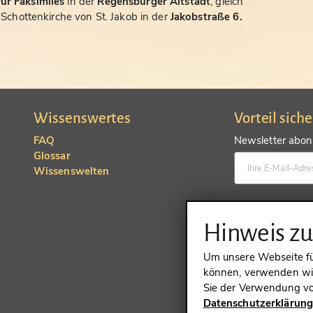
ür Faksimiles
in der
Regensburger Altstadt
, gleich
chottenkirche von St. Jakob in der
Jakobstraße 6.
Wissenswertes
Vorteil sich
FAQ
Newsletter abonn
Glossar
Wissenswelten
Konto anlegen un
Hinweis z
Um unsere Webseite für
können, verwenden wir
Sie der Verwendung vo
Datenschutzerklärun
VERTRAG 