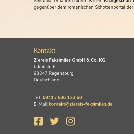
Seit bald 15 Jahren führen wir ein
Fachgeschäft f
gegenüber dem romanischen Schottenportal der S
Kontakt
Ziereis Faksimiles GmbH & Co. KG
Jakobstr. 6
93047 Regensburg
Deutschland
Tel.:
0941 / 586 123 60
E-Mail:
kontakt@ziereis-faksimiles.de