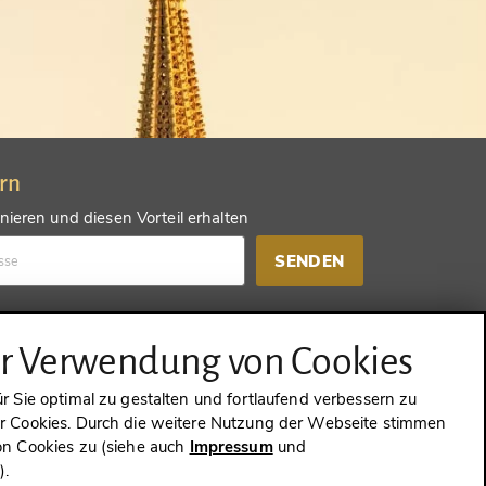
ern
ieren und diesen Vorteil erhalten
SENDEN
d einen anderen Vorteil erhalten
ur Verwendung von Cookies
SENDEN
 Sie optimal zu gestalten und fortlaufend verbessern zu
 Cookies. Durch die weitere Nutzung der Webseite stimmen
n Cookies zu (siehe auch
Impressum
und
g
).
WIDERRUFEN