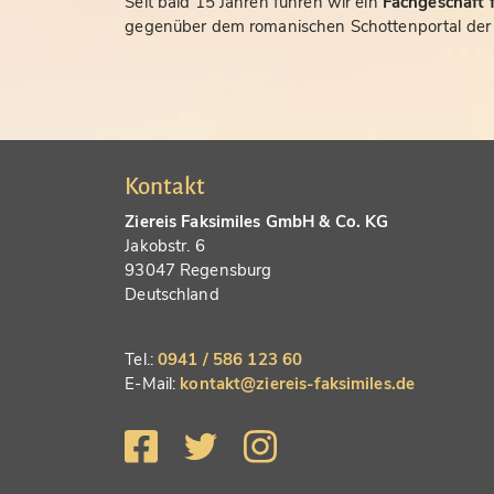
Seit bald 15 Jahren führen wir ein
Fachgeschäft f
gegenüber dem romanischen Schottenportal der S
Kontakt
Ziereis Faksimiles GmbH & Co. KG
Jakobstr. 6
93047 Regensburg
Deutschland
Tel.:
0941 / 586 123 60
E-Mail:
kontakt@ziereis-faksimiles.de