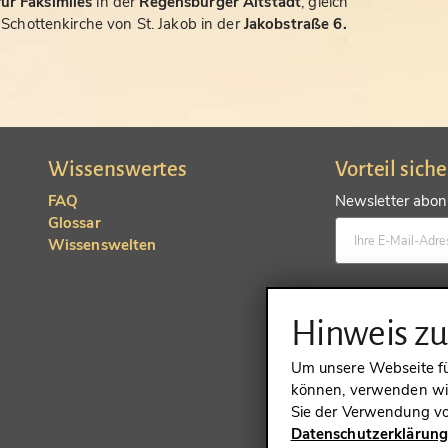
ür Faksimiles
in der
Regensburger Altstadt
, gleich
chottenkirche von St. Jakob in der
Jakobstraße 6.
Wissenswertes
Vorteil sich
FAQ
Newsletter abonn
Glossar
Wissenswelten
Konto anlegen un
Hinweis z
Um unsere Webseite für
können, verwenden wir
Sie der Verwendung vo
Datenschutzerklärun
VERTRAG 