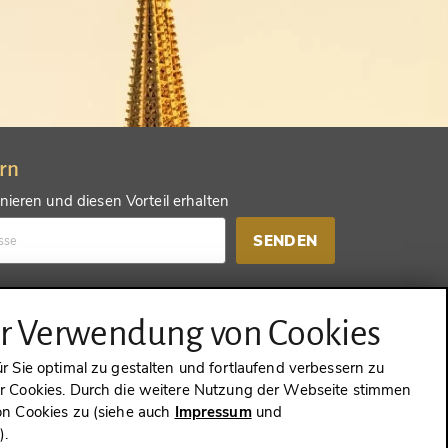
ern
ieren und diesen Vorteil erhalten
SENDEN
d einen anderen Vorteil erhalten
ur Verwendung von Cookies
SENDEN
 Sie optimal zu gestalten und fortlaufend verbessern zu
 Cookies. Durch die weitere Nutzung der Webseite stimmen
n Cookies zu (siehe auch
Impressum
und
g
).
WIDERRUFEN