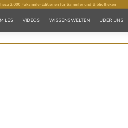
hezu 2.000 Faksimile-Editionen für Sammler und Bibliotheken
MILES
VIDEOS
WISSENSWELTEN
ÜBER UNS