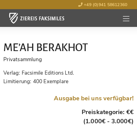
+49 (0)941 58612360
MENÜ
ÖFFNE
ME’AH BERAKHOT
Privatsammlung
Verlag:
Facsimile Editions Ltd.
Limitierung:
400 Exemplare
Ausgabe bei uns verfügbar!
Preiskategorie: €€
(1.000€ - 3.000€)