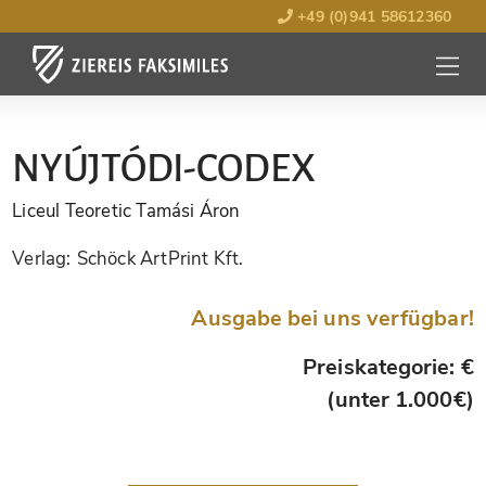
+49 (0)941 58612360
MENÜ
ÖFFNE
NYÚJTÓDI-CODEX
Liceul Teoretic Tamási Áron
Verlag:
Schöck ArtPrint Kft.
Ausgabe bei uns verfügbar!
Preiskategorie: €
(unter 1.000€)