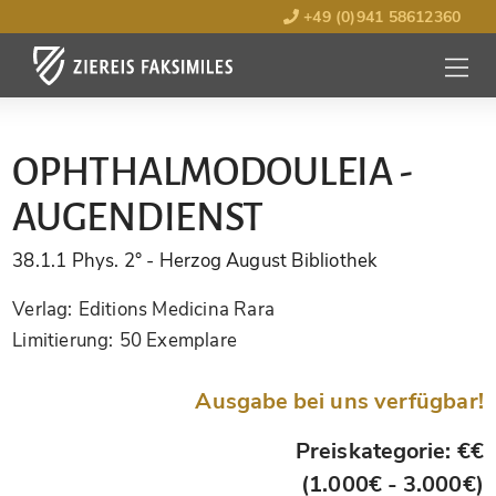
+49 (0)941 58612360
MENÜ
ÖFFNE
OPHTHALMODOULEIA -
AUGENDIENST
38.1.1 Phys. 2°
- Herzog August Bibliothek
Verlag:
Editions Medicina Rara
Limitierung:
50 Exemplare
Ausgabe bei uns verfügbar!
Preiskategorie: €€
(1.000€ - 3.000€)