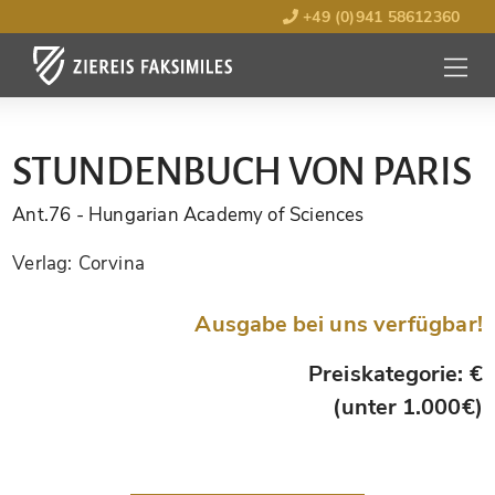
+49 (0)941 58612360
MENÜ
ÖFFNE
STUNDENBUCH VON PARIS
Ant.76
- Hungarian Academy of Sciences
Verlag:
Corvina
Ausgabe bei uns verfügbar!
Preiskategorie: €
(unter 1.000€)