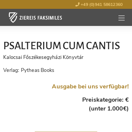
+49 (0)941 58612360
MENÜ
ÖFFNE
PSALTERIUM CUM CANTIS
Kalocsai Főszékesegyházi Könyvtár
Verlag:
Pytheas Books
Ausgabe bei uns verfügbar!
Preiskategorie: €
(unter 1.000€)