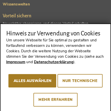
Wissenswelten
Vorteil sichern
Newsletter abonnieren und diesen Vorteil erhalten
Hinweis zur Verwendung von Cookies
SENDEN
Um unsere Webseite für Sie optimal zu gestalten und
fortlaufend verbessern zu können, verwenden wir
Konto anlegen und einen anderen Vorteil erhalten
Cookies. Durch die weitere Nutzung der Webseite
stimmen Sie der Verwendung von Cookies zu (siehe auch
SENDEN
Impressum
und
Datenschutzerklärung
).
ALLES AUSWÄHLEN
NUR TECHNISCHE
VERTRAG WIDERRUFEN
MEHR ERFAHREN
Impressum
AGB
Datenschutz
Cookie-Consent