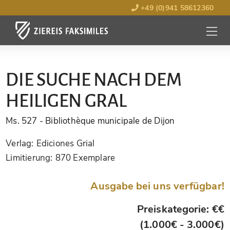
+49 (0)941 58612360
MENÜ
ÖFFNE
DIE SUCHE NACH DEM
HEILIGEN GRAL
Ms. 527
- Bibliothèque municipale de Dijon
Verlag:
Ediciones Grial
Limitierung:
870 Exemplare
Ausgabe bei uns verfügbar!
Preiskategorie: €€
(1.000€ - 3.000€)