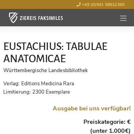
+49 (0)941 58612360
MENÜ
ÖFFNE
EUSTACHIUS: TABULAE
ANATOMICAE
Württembergische Landesbibliothek
Verlag:
Editions Medicina Rara
Limitierung:
2300 Exemplare
Ausgabe bei uns verfügbar!
Preiskategorie: €
(unter 1.000€)