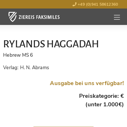
+49 (0)941 58612360
MENÜ
ÖFFNE
RYLANDS HAGGADAH
Hebrew MS 6
Verlag:
H. N. Abrams
Ausgabe bei uns verfügbar!
Preiskategorie: €
(unter 1.000€)