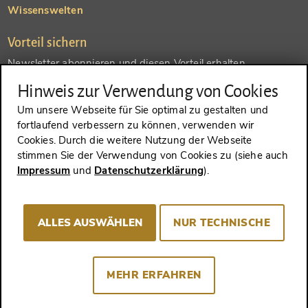
Wissenswelten
Vorteil sichern
Newsletter abonnieren und diesen Vorteil erhalten
Hinweis zur Verwendung von Cookies
SENDEN
Um unsere Webseite für Sie optimal zu gestalten und
fortlaufend verbessern zu können, verwenden wir
Konto anlegen und einen anderen Vorteil erhalten
Cookies. Durch die weitere Nutzung der Webseite
stimmen Sie der Verwendung von Cookies zu (siehe auch
SENDEN
Impressum
und
Datenschutzerklärung
).
ALLES AUSWÄHLEN
NUR TECHNISCHE
VERTRAG WIDERRUFEN
MEHR ERFAHREN
Impressum
AGB
Datenschutz
Cookie-Consent