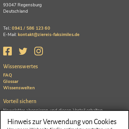
93047 Regensburg
Deutschland
Tel.:
0941 / 586 123 60
E-Mail:
kontakt@ziereis-faksimiles.de
Wissenswertes
FAQ
Glossar
Wissenswelten
Vorteil sichern
Newsletter abonnieren und diesen Vorteil erhalten
Hinweis zur Verwendung von Cookies
SENDEN