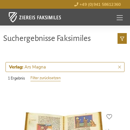
+49 (0)941 58612360
MENÜ
ÖFFNE
Such­ergebnisse Faksimiles
Ars Magna
Verlag:
Filter zurücksetzen
1 Ergebnis