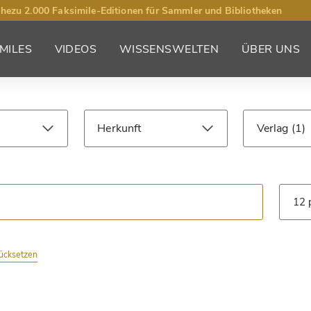
hezu 2.000 Faksimile-Editionen für Sammler und Bibliotheken
MILES
VIDEOS
WISSENSWELTEN
ÜBER UNS
Herkunft
Verlag
Jahrhundert
Bibliothek
Art
rücksetzen