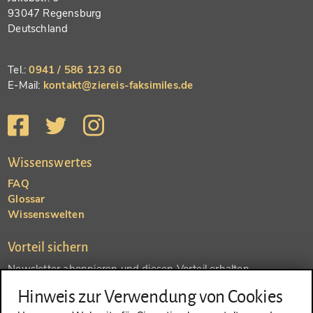
93047 Regensburg
Deutschland
Tel.:
0941 / 586 123 60
E-Mail:
kontakt@ziereis-faksimiles.de
Wissenswertes
FAQ
Glossar
Wissenswelten
Vorteil sichern
Newsletter abonnieren und diesen Vorteil erhalten
Hinweis zur Verwendung von Cookies
SENDEN