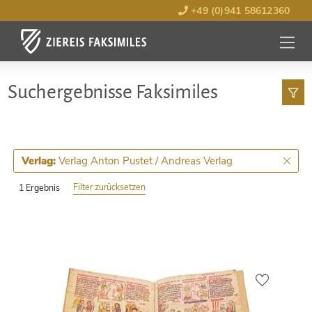
+49 (0)941 58612360
MENÜ
ÖFFNE
Such­ergebnisse Faksimiles
Verlag Anton Pustet / Andreas Verlag
Verlag:
Filter zurücksetzen
1 Ergebnis