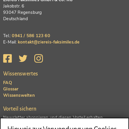
Jakobstr. 6
93047 Regensburg
Deutschland
Tel.:
0941 / 586 123 60
E-Mail:
kontakt@ziereis-faksimiles.de
Wissenswertes
FAQ
Glossar
Wissenswelten
Vorteil sichern
Newsletter abonnieren und diesen Vorteil erhalten
SENDEN