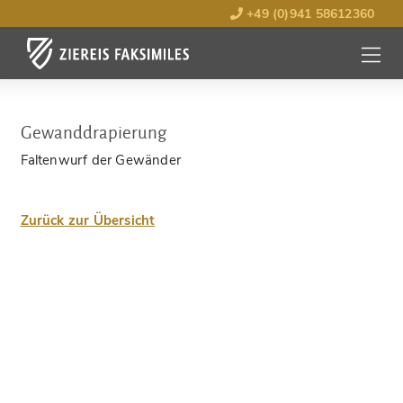
+49 (0)941 58612360
MENÜ
ÖFFNE
Gewanddrapierung
Faltenwurf der Gewänder
Zurück zur Übersicht