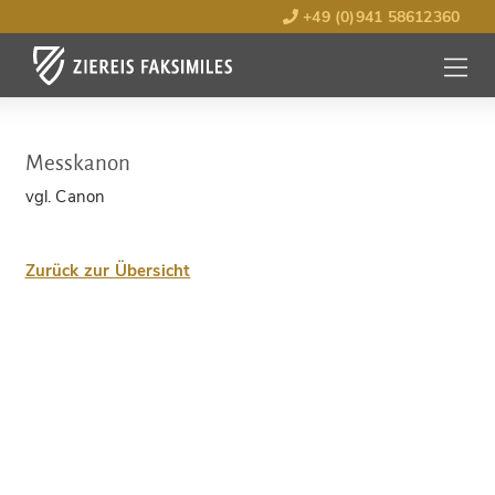
+49 (0)941 58612360
MENÜ
ÖFFNE
Messkanon
vgl. Canon
Zurück zur Übersicht