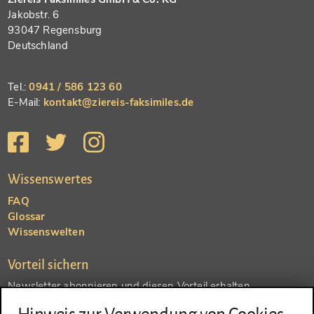
Jakobstr. 6
93047 Regensburg
Deutschland
Tel.:
0941 / 586 123 60
E-Mail:
kontakt@ziereis-faksimiles.de
Wissenswertes
FAQ
Glossar
Wissenswelten
Vorteil sichern
Newsletter abonnieren und diesen Vorteil erhalten
SENDEN