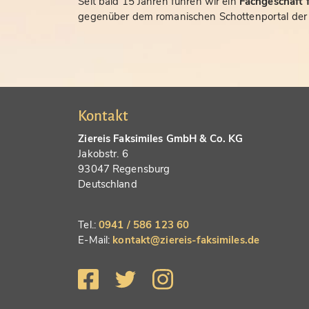
Seit bald 15 Jahren führen wir ein
Fachgeschäft f
gegenüber dem romanischen Schottenportal der S
Kontakt
Ziereis Faksimiles GmbH & Co. KG
Jakobstr. 6
93047 Regensburg
Deutschland
Tel.:
0941 / 586 123 60
E-Mail:
kontakt@ziereis-faksimiles.de