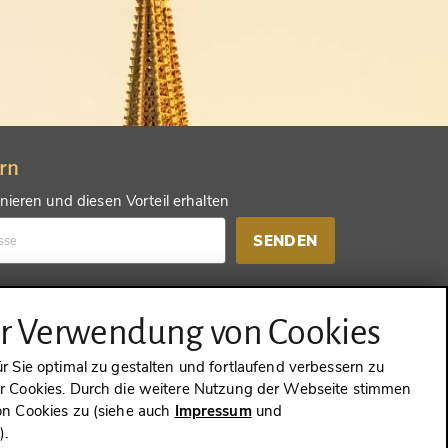
ern
ieren und diesen Vorteil erhalten
SENDEN
d einen anderen Vorteil erhalten
ur Verwendung von Cookies
SENDEN
 Sie optimal zu gestalten und fortlaufend verbessern zu
 Cookies. Durch die weitere Nutzung der Webseite stimmen
n Cookies zu (siehe auch
Impressum
und
g
).
WIDERRUFEN