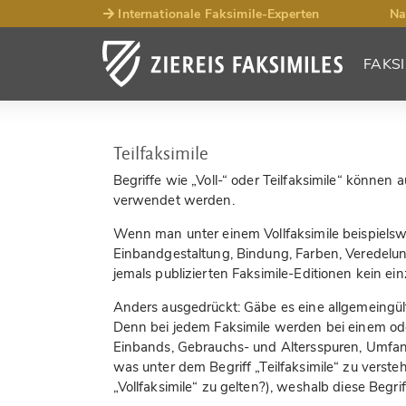
Internationale Faksimile-Experten
Na
FAKSI
Teilfaksimile
Begriffe wie „Voll-“ oder Teilfaksimile“ können
verwendet werden.
Wenn man unter einem Vollfaksimile beispielswei
Einbandgestaltung, Bindung, Farben, Veredelung
jemals publizierten Faksimile-Editionen kein einz
Anders ausgedrückt: Gäbe es eine allgemeingülti
Denn bei jedem Faksimile werden bei einem ode
Einbands, Gebrauchs- und Altersspuren, Umfang 
was unter dem Begriff „Teilfaksimile“ zu verste
„Vollfaksimile“ zu gelten?), weshalb diese Begr