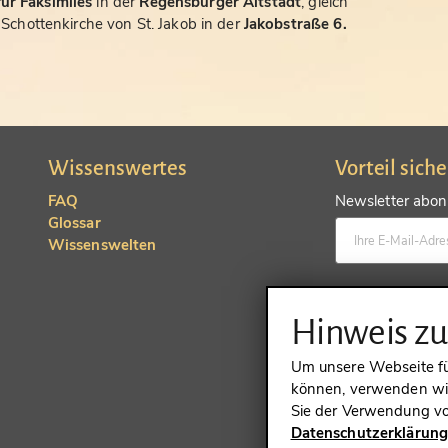
ür Faksimiles
in der
Regensburger Altstadt
, gleich
chottenkirche von St. Jakob in der
Jakobstraße 6.
Wissenswertes
Vorteil sich
FAQ
Newsletter abonn
Glossar
Wissenswelten
Konto anlegen un
Hinweis z
Um unsere Webseite für
können, verwenden wir
Sie der Verwendung vo
Datenschutzerklärun
VERTRAG 