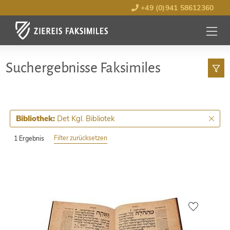
+49 (0)941 58612360
MENÜ
ÖFFNE
Such­ergebnisse Faksimiles
Det Kgl. Bibliotek
Bibliothek:
Filter zurücksetzen
1 Ergebnis