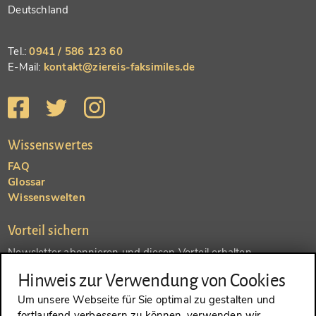
Deutschland
Tel.:
0941 / 586 123 60
E-Mail:
kontakt@ziereis-faksimiles.de
Wissenswertes
FAQ
Glossar
Wissenswelten
Vorteil sichern
Newsletter abonnieren und diesen Vorteil erhalten
Hinweis zur Verwendung von Cookies
SENDEN
Um unsere Webseite für Sie optimal zu gestalten und
fortlaufend verbessern zu können, verwenden wir