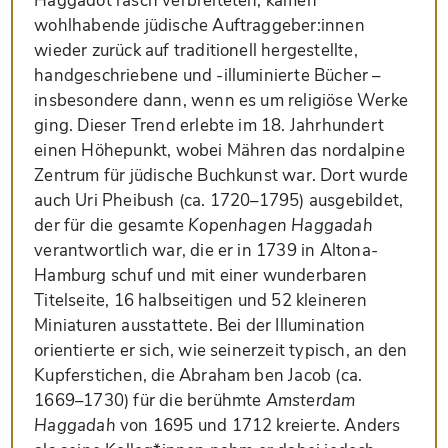
Haggadot rasch verbreiteten, kamen
wohlhabende jüdische Auftraggeber:innen
wieder zurück auf traditionell hergestellte,
handgeschriebene und -illuminierte Bücher –
insbesondere dann, wenn es um religiöse Werke
ging. Dieser Trend erlebte im 18. Jahrhundert
einen Höhepunkt, wobei Mähren das nordalpine
Zentrum für jüdische Buchkunst war. Dort wurde
auch Uri Pheibush (ca. 1720–1795) ausgebildet,
der für die gesamte
Kopenhagen Haggadah
verantwortlich war, die er in 1739 in Altona-
Hamburg schuf und mit einer wunderbaren
Titelseite, 16 halbseitigen und 52 kleineren
Miniaturen ausstattete. Bei der Illumination
orientierte er sich, wie seinerzeit typisch, an den
Kupferstichen, die Abraham ben Jacob (ca.
1669–1730) für die berühmte
Amsterdam
Haggadah
von 1695 und 1712 kreierte. Anders