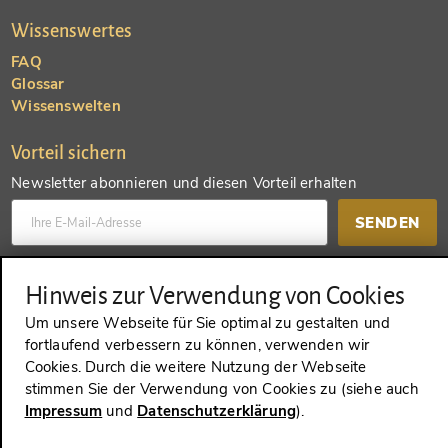
Wissenswertes
FAQ
Glossar
Wissenswelten
Vorteil sichern
Newsletter abonnieren und diesen Vorteil erhalten
SENDEN
Konto anlegen und einen anderen Vorteil erhalten
Hinweis zur Verwendung von Cookies
Um unsere Webseite für Sie optimal zu gestalten und
SENDEN
fortlaufend verbessern zu können, verwenden wir
Cookies. Durch die weitere Nutzung der Webseite
stimmen Sie der Verwendung von Cookies zu (siehe auch
Impressum
und
Datenschutzerklärung
).
VERTRAG WIDERRUFEN