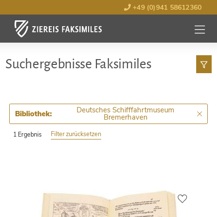
+49 (0)941 58612360
MENÜ
ÖFFNE
Such­ergebnisse Faksimiles
Deutsches Schifffahrtmuseum
Bibliothek:
Bremerhaven
Filter zurücksetzen
1 Ergebnis