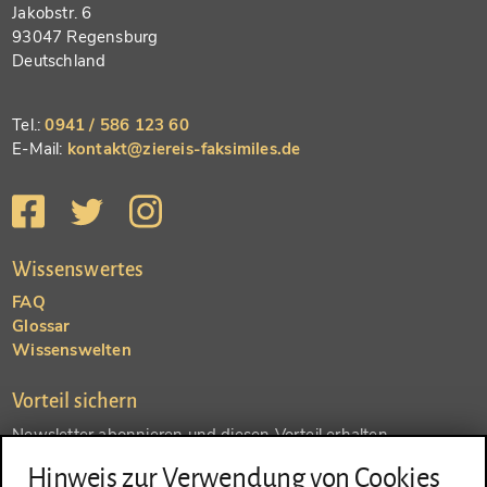
Jakobstr. 6
93047 Regensburg
Deutschland
Tel.:
0941 / 586 123 60
E-Mail:
kontakt@ziereis-faksimiles.de
Wissenswertes
FAQ
Glossar
Wissenswelten
Vorteil sichern
Newsletter abonnieren und diesen Vorteil erhalten
Hinweis zur Verwendung von Cookies
SENDEN