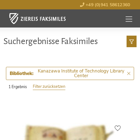
+49 (0)941 58612360
MENÜ
ÖFFNE
Such­ergebnisse Faksimiles
Kanazawa Institute of Technology Library
Bibliothek:
Center
Filter zurücksetzen
1 Ergebnis