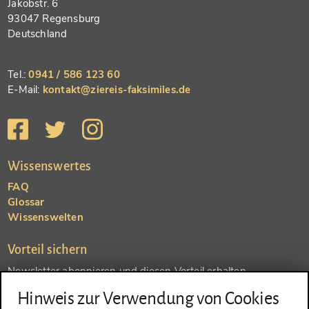
Jakobstr. 6
93047 Regensburg
Deutschland
Tel.:
0941 / 586 123 60
E-Mail:
kontakt@ziereis-faksimiles.de
Wissenswertes
FAQ
Glossar
Wissenswelten
Vorteil sichern
Newsletter abonnieren und diesen Vorteil erhalten
Hinweis zur Verwendung von Cookies
SENDEN