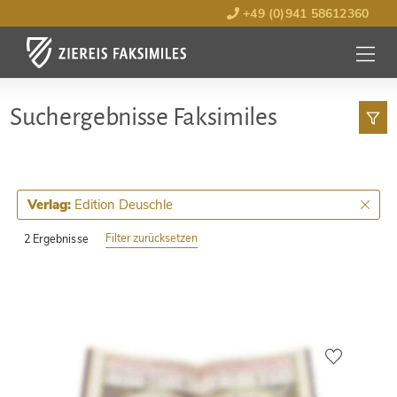
+49 (0)941 58612360
MENÜ
ÖFFNE
Such­ergebnisse Faksimiles
Edition Deuschle
Verlag:
Filter zurücksetzen
2 Ergebnisse