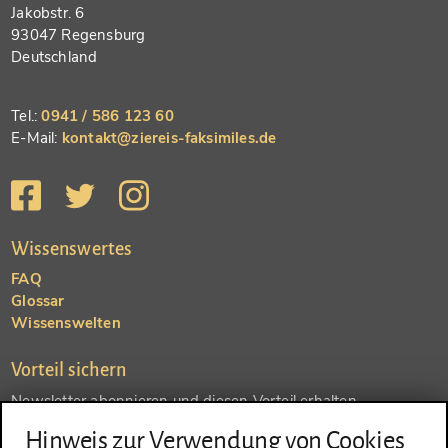
Jakobstr. 6
93047 Regensburg
Deutschland
Tel.:
0941 / 586 123 60
E-Mail:
kontakt@ziereis-faksimiles.de
Wissenswertes
FAQ
Glossar
Wissenswelten
Vorteil sichern
Newsletter abonnieren und diesen Vorteil erhalten
Hinweis zur Verwendung von Cookies
SENDEN