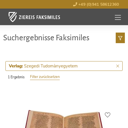
+49 (0)941 58612360
MENÜ
ÖFFNE
Such­ergebnisse Faksimiles
Szegedi Tudomànyegyetem
Verlag:
Filter zurücksetzen
1 Ergebnis