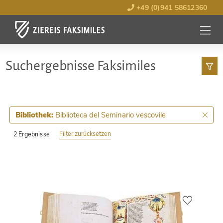
+49 (0)941 58612360
MENÜ
ÖFFNE
Such­ergebnisse Faksimiles
Biblioteca del Seminario vescovile
Bibliothek:
Filter zurücksetzen
2 Ergebnisse