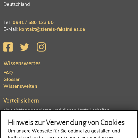
Deutschland
Tel.:
0941 / 586 123 60
E-Mail:
kontakt@ziereis-faksimiles.de
Wissenswertes
FAQ
Glossar
Wissenswelten
Vorteil sichern
Newsletter abonnieren und diesen Vorteil erhalten
Hinweis zur Verwendung von Cookies
SENDEN
Um unsere Webseite für Sie optimal zu gestalten und
fortlaufend verbessern zu können, verwenden wir