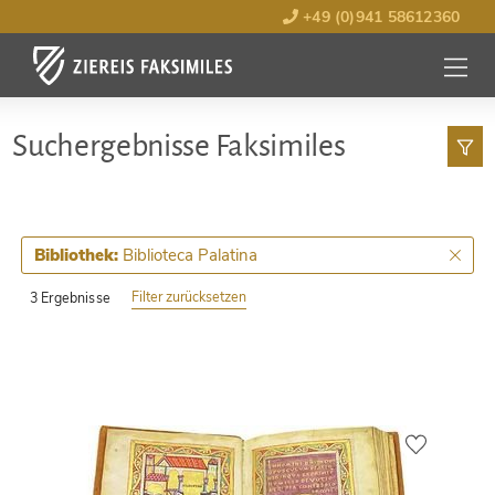
+49 (0)941 58612360
MENÜ
ÖFFNE
Such­ergebnisse Faksimiles
Biblioteca Palatina
Bibliothek:
Filter zurücksetzen
3 Ergebnisse